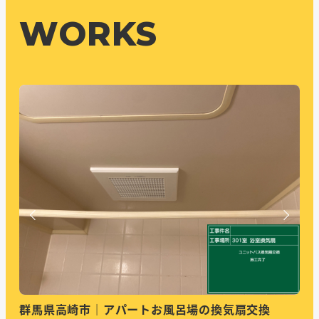
WORKS
群馬県高崎市｜アパートお風呂場の換気扇交換
群