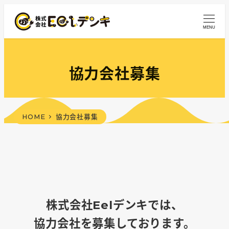
メ
イ
MENU
ン
コ
ン
協力会社募集
テ
ン
ツ
HOME
協力会社募集
へ
移
動
株式会社Eelデンキでは、
協力会社を募集しております。